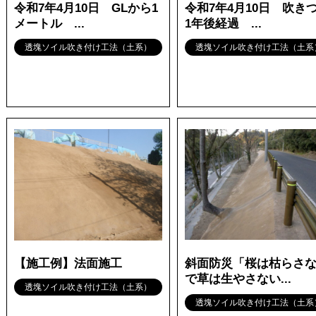
令和7年4月10日 GLから1
令和7年4月10日 吹き
メートル ...
1年後経過 ...
透塊ソイル吹き付け工法（土系）
透塊ソイル吹き付け工法（土系
【施工例】法面施工
斜面防災「桜は枯らさ
で草は生やさない...
透塊ソイル吹き付け工法（土系）
透塊ソイル吹き付け工法（土系