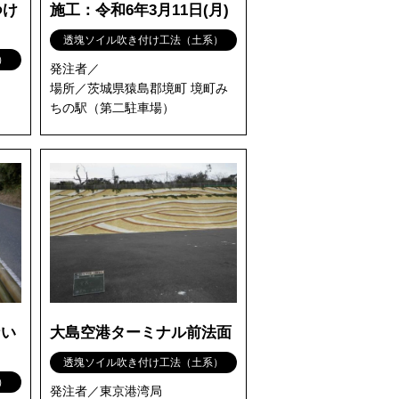
つけ
施工：令和6年3月11日(月)
透塊ソイル吹き付け工法（土系）
）
発注者／
場所／茨城県猿島郡境町 境町み
ちの駅（第二駐車場）
ない
大島空港ターミナル前法面
透塊ソイル吹き付け工法（土系）
）
発注者／東京港湾局