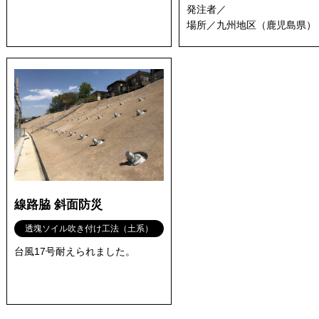
発注者／
場所／九州地区（鹿児島県）
線路脇 斜面防災
透塊ソイル吹き付け工法（土系）
台風17号耐えられました。