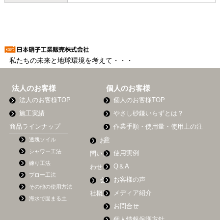
私たちの未来と地球環境を考えて・・・
法人のお客様
個人のお客様
法人のお客様TOP
個人のお客様TOP
施工実績
やさし砂鎌いらずとは？
商品ラインナップ
作業手順・使用量・使用上の注
透塊ソイル
意
お
シャワー工法
使用実例
問い合
練り工法
Q＆A
わせ
ブロー工法
お客様の声
会
その他の使用方法
メディア紹介
社概要
海水で固まる土
お問合せ
個人情報保護方針