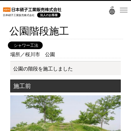
法人のお客様
日本硝子工業販売株式会社
公園階段施工
シャワー工法
場所／桜川市 公園
公園の階段を施工しました
施工前