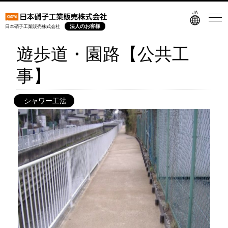
法人のお客様
日本硝子工業販売株式会社
遊歩道・園路【公共工
事】
シャワー工法