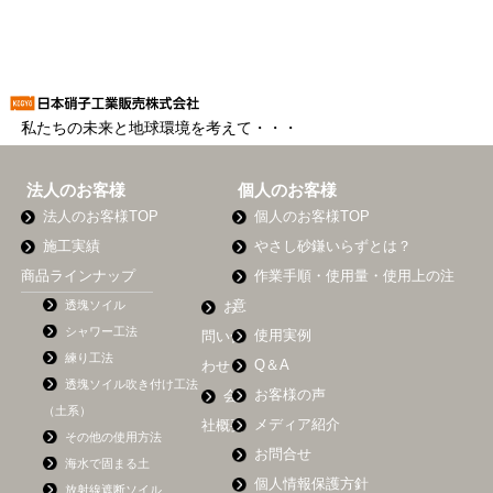
私たちの未来と地球環境を考えて・・・
法人のお客様
個人のお客様
法人のお客様TOP
個人のお客様TOP
施工実績
やさし砂鎌いらずとは？
商品ラインナップ
作業手順・使用量・使用上の注
透塊ソイル
意
お
シャワー工法
使用実例
問い合
練り工法
Q＆A
わせ
透塊ソイル吹き付け工法
お客様の声
会
（土系）
メディア紹介
社概要
その他の使用方法
お問合せ
海水で固まる土
個人情報保護方針
放射線遮断ソイル