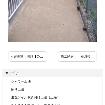
«
遊歩道・園路【公共工事】
施工経過 – 小石川後楽園【東京都】
カテゴリ
シャワー工法
練り工法
透塊ソイル吹き付け工法（土系）