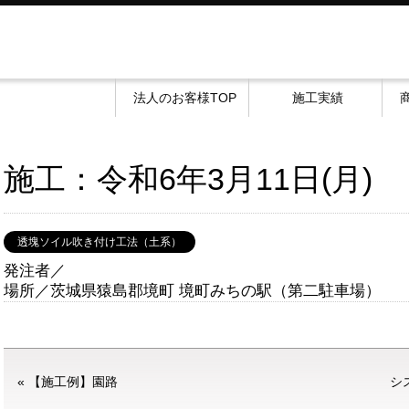
法人のお客様TOP
施工実績
施工：令和6年3月11日(月)
透塊ソイル吹き付け工法（土系）
発注者／
場所／茨城県猿島郡境町 境町みちの駅（第二駐車場）
«
【施工例】園路
シ