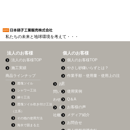
私たちの未来と地球環境を考えて・・・
法人のお客様
個人のお客様
法人のお客様TOP
個人のお客様TOP
施工実績
やさし砂鎌いらずとは？
商品ラインナップ
作業手順・使用量・使用上の注
透塊ソイル
意
お
シャワー工法
使用実例
問い合
練り工法
Q＆A
わせ
透塊ソイル吹き付け工法
お客様の声
会
（土系）
メディア紹介
社概要
その他の使用方法
お問合せ
海水で固まる土