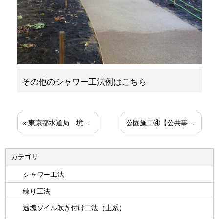
その他のシャワー工法例はこちら
«
東京都水道局 境浄水場 44,000個
公園施工④【公共事業】
»
カテゴリ
シャワー工法
練り工法
透塊ソイル吹き付け工法（土系）