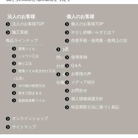
法人のお客様
個人のお客様
法人のお客様TOP
個人のお客様TOP
施工実績
やさし砂鎌いらずとは？
商品ラインナップ
作業手順・使用量・使用上の注
透塊ソイル
意
お
シャワー工法
使用実例
問い合
練り工法
Q＆A
わせ
透塊ソイル吹き付け工法
お客様の声
会
（土系）
メディア紹介
社概要
その他の使用方法
お問合せ
海水で固まる土
個人情報保護方針
放射線遮断ソイル
特定商取引法に基づく表記
オンラインショップ
サイトマップ