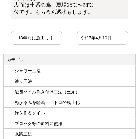
表面は土系の為、夏場25℃〜28℃
位です。もちろん透水もします。
«
13年前に施工しました。防草対策13年間。現場:栃木県鹿沼付近の踏切です。
令和7年4月10日 吹きつけ1年後経過 施工動画
カテゴリ
シャワー工法
練り工法
透塊ソイル吹き付け工法（土系）
ぬかるみを軽減・ヘドロの残土化
緑を作るソイル
ブロック等の原料に使用
水路工法