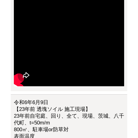
令和6年6月9日
【23年前 透塊ソイル 施工現場】
23年前自宅庭、回り、全て、現場、茨城、八千
代町、t=50m/m
800㎡、駐車場or防草対
表面温度