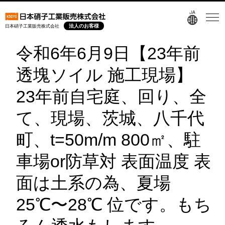
法人のお客様
日本硝子工業販売株式会社
令和6年6月9日【23年前
透塊ソイル 施工現場】
23年前自宅庭、回り、全
て、現場、茨城、八千代
町、t=50m/m 800㎡、駐
車場or防草対 表面温度 表
面は土系の為、夏場
25℃〜28℃ 位です。もち